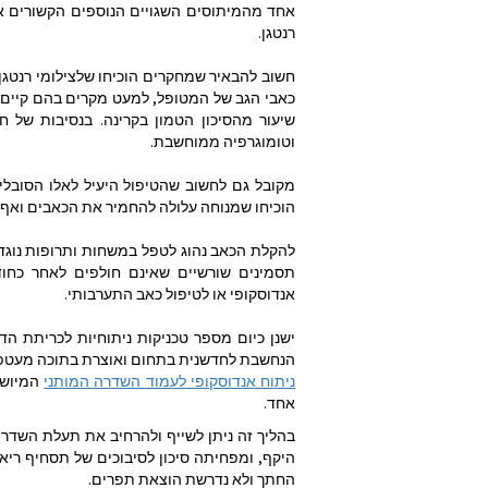
אחד מהמיתוסים השגויים הנוספים הקשורים א
רנטגן.
חשוב להבאיר שמחקרים הוכיחו שלצילומי רנטגן
כאבי הגב של המטופל, למעט מקרים בהם קיים 
שיעור מהסיכון הטמון בקרינה. בנסיבות של 
וטומוגרפיה ממוחשבת.
מקובל גם לחשוב שהטיפול היעיל לאלו הסובל
הוכיחו שמנוחה עלולה להחמיר את הכאבים ואף
להקלת הכאב נהוג לטפל במשחות ותרופות נוגדו
תסמינים שורשיים שאינם חולפים לאחר כחודש
אנדוסקופי או לטיפול כאב התערבותי.
ישנן כיום מספר טכניקות ניתוחיות לכריתת הד
הנחשבת לחדשנית בתחום ואוצרת בתוכה מעטפת 
ניתוח אנדוסקופי לעמוד השדרה המותני
המיושם
אחד.
בהליך זה ניתן לשייף ולהרחיב את תעלת השדרה
היקף, ומפחיתה סיכון לסיבוכים של תסחיף ריאת
החתך ולא נדרשת הוצאת תפרים.