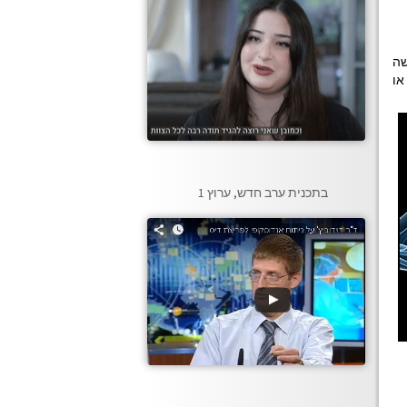
שה
או
בתכנית ערב חדש, ערוץ 1