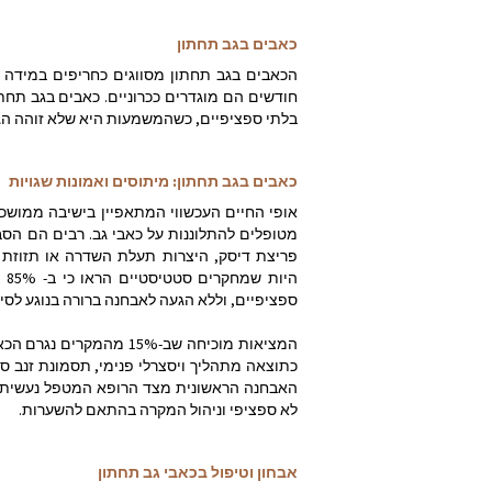
כאבים בגב תחתון
הכאבים בגב תחתון מסווגים כחריפים במידה
חודשים הם מוגדרים ככרוניים. כאבים בגב תחתון
בלתי ספציפיים, כשהמשמעות היא שלא זוהה הגו
כאבים בגב תחתון: מיתוסים ואמונות שגויות
אופי החיים העכשווי המתאפיין בישיבה ממושכת
מטופלים להתלוננות על כאבי גב. רבים הם הסב
פריצת דיסק, היצרות תעלת השדרה או תזוזת חו
הי
ספציפיים, וללא הגעה לאבחנה ברורה בנוגע לסי
המציאות מוכיחה שב-15% מה
כתוצאה מתהליך ויסצרלי פנימי, תסמונת זנב ס
האבחנה הראשונית מצד הרופא המטפל נעשית על 
לא ספציפי וניהול המקרה בהתאם להשערות.
אבחון וטיפול בכאבי גב תחתון