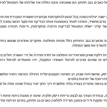
ל כאבים בגב תחתון הם שאבחנה נכונה כוללת את שליחתו של המטופל לציל
 יישנה יעילות נמוכה בכל הנוגע להתקדמות אבחונית ראשונית המבררת את סי
גורם מחשיד, והסיכוי לאתר באמצעות אותה הבדיקה את מקור הכאב נמוכה לא
חשד קליני יישלח המטופל לבדיקות הדמיה מתקדמות, ודימות תהודה מגנט
ים מכאבים בגב התחתון כולל מנוחה מוחלטת. מחקרים אחרונים שנעשו בתח
 להאריך את משך המחלה.
ת דלקת שאינן סטרואידיות והמלצה על חזרה מהירה אל חיי השגרה. חולים בע
 או שאינם מגיבים לטיפול השמרני המקובל, יהיו מועמדים לטיפול ניתו
יסק, שהשכיחות שבהן הן השיטה הקונבנציונלית הרגילה והגישה הזעיר-פולשנ
רחבה של יתרונות בולטים.
 בגישה אחורית בצורה בלתי פולשנית דרך חתך זעיר בגודל שאינו עולה על ס
, ובמידת הצורך גם לבצע כריתת דיסק חלקית. שיטה זו מונעת ניתוח פתוח ר
י ופקקת ורידים וכמובן מורידה לחלוטין כאבים בג תחתון, בסיום הניתוח מוד