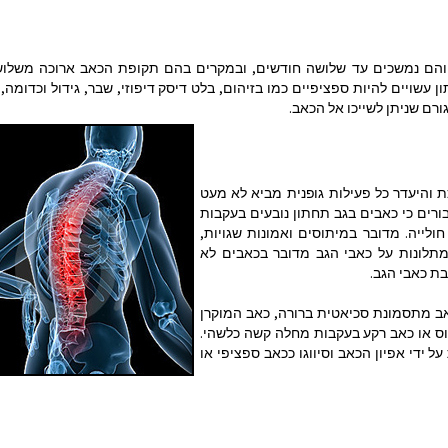
 והם נמשכים עד שלושה חודשים, ובמקרים בהם תקופת הכאב ארוכה משלו
 עשויים להיות ספציפיים כמו בזיהום, בלט דיסק דיפוזי, שבר, גידול וכדומה, 
רם שניתן לשייכו אל הכאב.
 והיעדר כל פעילות גופנית מביא לא מעט
ורים כי כאבים בגב תחתון נובעים בעקבות
לייה. מדובר במיתוסים ואמונות שגויות,
ות שמחקרים סטטיסטיים הראו כי ב- 85% מתלונות על כאבי הגב מדובר בכאבים לא
בת כאבי הגב.
מקרים נגרם הכאב מתסמונת סכיאטית ברורה, כאב המוקרן
וס או כאב רקע בעקבות מחלה קשה כלשהי.
ידי אפיון הכאב וסיווגו ככאב ספציפי או