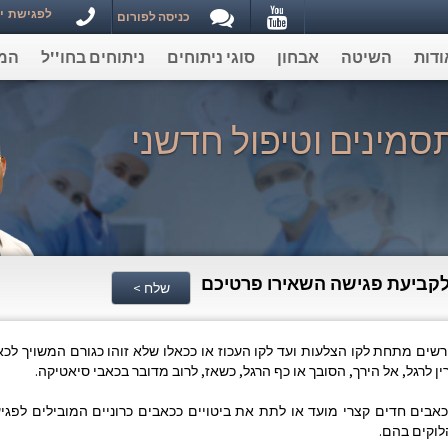
Youtube
לפגישת ייעוץ וקבי
כניסה לפורום
ודות
השיטה
אבחון
סוגי ניתוחים
ניתוחים בחו''ל
המ
סמינים וטיפול חדשני
קביעת פגישה השאירו פרטיכם
שלח >
ם מתחת לקו הצלעות ועד לקו העכוז או ככאלו שלא זוהו כגורם המשויך לכא
 לרגל, אל הירך, הסובך או כף הרגל, כשאז, לרוב מדובר בכאבי סיאטיקה.
כאבים חדים קצרי מועד או לתת את ביטויים ככאבים כרוניים המובילים לפגי
לוקים בהם.