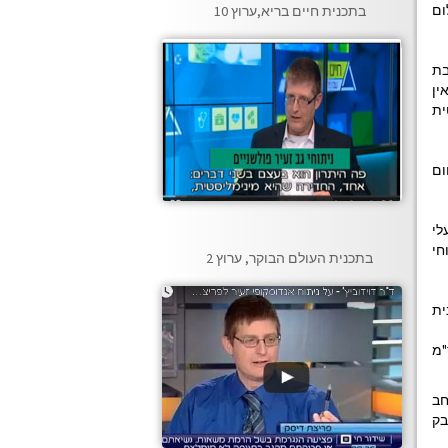
ום
בתכנית חיים בריא,ערוץ 10
בת
ין
ית
ום
לי
חי
בתכנית העולם הבוקר, ערוץ 2
ית
"מ
חב
בק