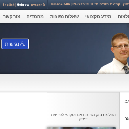
עת תורים חייגו: 09-7737709 | 050-652-3407⁩
English
|
Hebrew
|
русский
לצות
מידע מקצועי
שאלות נפוצות
מהמדיה
צור קשר
נגישות
ב.
החלמת בזק מניתוח אנדוסקופי לפריצת
עה
דיסק