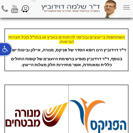
ביטוחים בהסדר
hone
Youtube
Waze
Toggle
navigation
השתתפות בייעוצים ובכיסוי לניתוחים בארץ או בחו"ל מכל חברות
הביטוח.
ד"ר דוידוביץ הינו רופא הסדר של פניקס, מנורה, איילון וביטוח ישיר.
בנוסף, ד"ר דוידוביץ מופיע ברשימת היועצים של קופות החולים
כללית ומאוחדת, אשר מחזירות חלק מעלות הייעוץ.