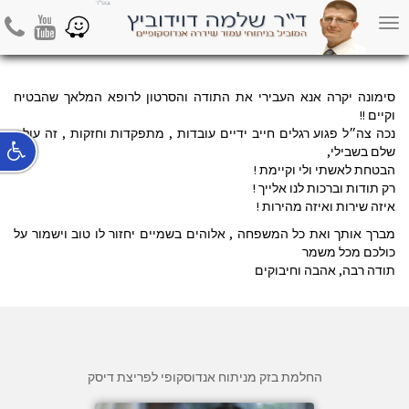
משה אזן
hone
Youtube
Waze
Toggle
navigation
סימונה יקרה אנא העבירי את התודה והסרטון לרופא המלאך שהבטיח
וקיים !!
נכה צה״ל פגוע רגלים חייב ידיים עובדות , מתפקדות וחזקות , זה עולם
שלם בשבילי,
הבטחת לאשתי ולי וקיימת !
רק תודות וברכות לנו אלייך !
איזה שירות ואיזה מהירות !
מברך אותך ואת כל המשפחה , אלוהים בשמיים יחזור לו טוב וישמור על
כולכם מכל משמר
תודה רבה, אהבה וחיבוקים
החלמת בזק מניתוח אנדוסקופי לפריצת דיסק