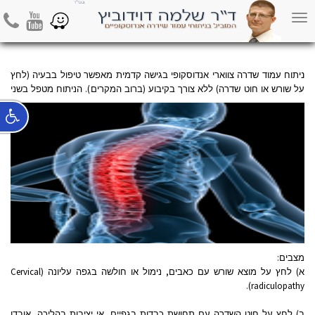
השדרה הצווארי בגישה קדמית
hone
Youtube
Waze
Toggle
navigation
נ
יתוח עמוד שדרה צווארי אנדוסקופי בגישה קדמית מאפשר טיפול בבעיה (לחץ
על שורש או חוט שדרה) ללא צורך
בקיבוע (ברוב המקרים). הניתוח מטפל בשני
מצבים:
א) לחץ על מוצא שורש עם כאבים, נימול או חולשה בגפה עליונה (Cervical
radiculopathy).
ב) לחץ על חוט השדרה עם תחושת כבדות בגפיים, אי יציבות בהליכה, אובדן