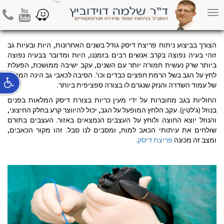
hone
Youtube
Waze
Toggle
navigation
הצורך בביצוע ניתוח פריצת דיסק גודל בשנים האחרונות, היות ובעיות גב
זוהי בעיה נפוצה בקרב אנשים רבים בזמננו, היות ומדובר בבעיה נפוצה
ביותר שרק נעשית חמורה יותר עם השנים, עקב ישיבה ממושכת, הפעלת
לחץ על הגב בשל הרמת חפצים כבדים וכו'. הסיבה לכאבי גב הינה המבנה
של עמוד השדרה והנזק שנגרם לו בצורה ספציפית ביותר.
החוליות בגב מחוברות על ידי מעין כריות בצורת דיסק המלאות בפנים
בנוזל (ג'לטין). עקב הלחץ המופעל על הגב, יכול להיווצר קרע בחלק החיצוני,
והנוזל יוצא החוצה ולוחץ על העצבים הנמצאים באזור. העצבים בתורם
שולחים את עיתותי הכאב למוח, ומסבים לנו סבל. זהו מקור הכאבים,
ומצב זה מכונה
פריצת דיסק
.