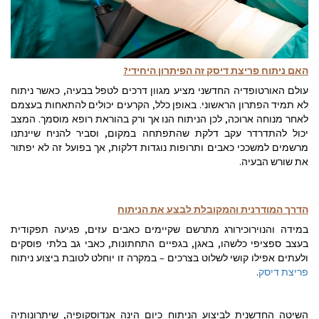
האם ניתוח פריצת דיסק זה הפיתרון היחידי?
עולם האורטופדיה החדשני מציע מגוון דרכים לטפל בבעיה, כאשר ניתוח
לא תמיד הפתרון הראשוני. באופן כלל, הקרעים יכולים להתאחות בעצמם
לאחר מנוחה ארוכה, לכן הניתוח הנו אך ורק בהוראת רופא מוסמך. המצב
יכול להתדרדר עקב דלקת שהתפתחה במקום, וסביר להניח שיינתנו
מרשמים למשככי כאבים ותרופות נוגדות דלקות, אך בפועל זה לא יפתור
את שורש הבעיה.
הדרך המודרנית והמקובלת לבצע את הניתוח
במידה והנוירוכירורג מתרשם שקיימים כאבים עזים, פגיעה תפקודית
בעצב ספציפי כלשהו, באגן, בגפיים התחתונות, כאבי גב בלתי פוסקים
ולעתים אפילו קושי לשלוט בצרכים – במקרה זו יוחלט לטובת ביצוע ניתוח
פריצת דיסק
.
השיטה החדשנית לביצוע הניתוח כיום הינה אנדוסקופיה, שיתרונותיה