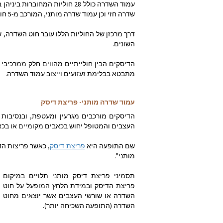
עמוד השדרה כולל 28 חוליות המח
שדרה חזי וכן עמוד שדרה מותני, המורכב מ-5 חוליות הנושאות את משקל פלג הגוף העליון.
דרך מרכזן של החוליות הללו עובר חוט השדרה, 
השונים.
הדיסקים הבין חולייתיים מהווים חלק ממרכיבי
מתבטא בבלימת זעזועים וייצוב עמוד השדרה.
עמוד שדרה מותני- פריצת דיסק
הדיסקים מורכבים מגרעין ומעטפת, ובנסיבות 
העצבים והמטופל יחוש בכאבים מקומיים או בכא
שם התופעה היא
פריצת דיסק
, כאשר פריצות הד
מותני".
תסמיני פריצת דיסק מותני תלויים במיקום
פריצת הדיסק ובמידת הלחץ המופעל על חוט
השדרה או שורשי העצבים אשר יוצאים מחוט
השדרה (התופעה השכיחה יותר).