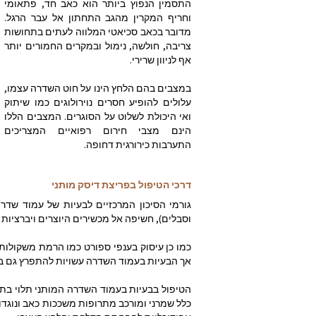
התסמין הנפוץ ביותר הוא כאב חד, פתאומי
וחריף המקרין מהגב התחתון אל עבר הרגל.
מדובר בכאב סכיאטי המלווה לעתים בתחושות
צריבה, חולשה, נימול ובמקרים החמורים יותר
אף לניוון שרירי.
במצבים בהם הלחץ הינו על חוט השדרה עצמו,
עלולים להופיע חסרים נוירולוגים כמו שיתוק
ואי היכולת לשלוט על הסוגרים. המצבים הללו
הינם מצבי חירום רפואיים המצריכים
התערבות כירורגית דחופה.
דרכי הטיפול בפריצת דיסק מותני
גורמי הסיכון המרכזיים לבעיות של עמוד שדרה
וסבלים), חשיפה אל מכשירים היוצרים ויברציות 
אך הבעיות בעמוד השדרה עשויות להתפרץ גם בגי
הטיפול בבעיות בעמוד השדרה המותני תלוי בתל
כלל שמרני ומורכב מתרופות משככות כאב ונוגדות