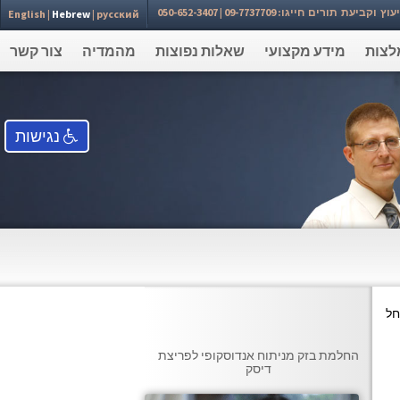
עת תורים חייגו: 09-7737709 | 050-652-3407⁩
English
|
Hebrew
|
русский
לצות
מידע מקצועי
שאלות נפוצות
מהמדיה
צור קשר
נגישות
חל
החלמת בזק מניתוח אנדוסקופי לפריצת
דיסק