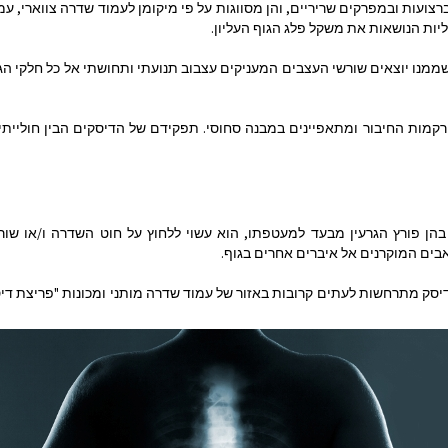
וברות ביניהן ברצועות ובמפרקים שריריים, והן מסווגות על פי מיקומן לעמוד שדרה צווארי, ע
שממנו יוצאים שורשי העצבים המעניקים עצבוב תנועתי ותחושתי אל כל חלקי הג
 רקמות החיבור ומתאפיינים במבנה סחוסי. תפקידם של הדיסקים הבין חולייתי
בהן פורץ הגרעין מבעד למעטפתו, הוא עשוי ללחוץ על חוט השדרה ו/או שור
בים המוקרנים אל איברים אחרים בגוף.
יסק מתרחשות לעתים קרובות באזור של עמוד שדרה מותני ומכונות "פריצת די