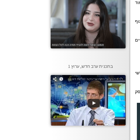
מוד
וף
ים
בתכנית ערב חדש, ערוץ 1
שי
סק