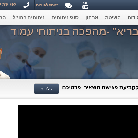
Youtube
לפגישת ייעוץ וקבי
כניסה לפורום
ודות
השיטה
אבחון
סוגי ניתוחים
ניתוחים בחו''ל
המ
 בריא" -מהפכה בניתוחי עמוד
קביעת פגישה השאירו פרטיכם
שלח >