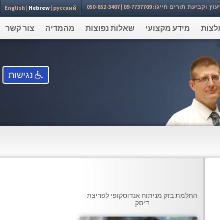
עת תורים חייגו: 09-7737709 | 050-652-3407⁩
English
|
Hebrew
|
русский
לצות
מידע מקצועי
שאלות נפוצות
מהמדיה
צור קשר
נגישות
החלמת בזק מניתוח אנדוסקופי לפריצת
דיסק